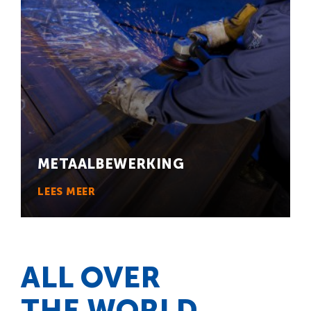
METAAL­BEWERKING
LEES MEER
ALL OVER
THE WORLD.