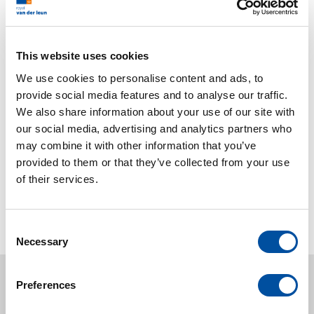
continenten. Met deze vestigingen zijn we daar
waar de klant ons nodig heeft en doen we
steeds nieuwe praktijkervaringen en inzichten
This website uses cookies
op. Deze gebruiken we vervolgens om klanten
We use cookies to personalise content and ads, to
snel, betrokken en betrouwbaar te
provide social media features and to analyse our traffic.
ondersteunen. Dat maakt ons bij uitstek de
We also share information about your use of our site with
mondiale specialist op het gebied van
our social media, advertising and analytics partners who
may combine it with other information that you’ve
maritieme installatieprojecten.
provided to them or that they’ve collected from your use
of their services.
LEES MEER
C
Necessary
o
n
s
Nieuws
Preferences
e
n