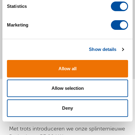
t
Statistics
MEER BERICHTEN
S
e
Marketing
l
e
c
Show details
t
21
i
o
Allow all
JUL
n
metaalbewerking
Allow selection
Een futuristische aanwinst in onze
Deny
metaalwerkplaats!
Met trots introduceren we onze splinternieuwe