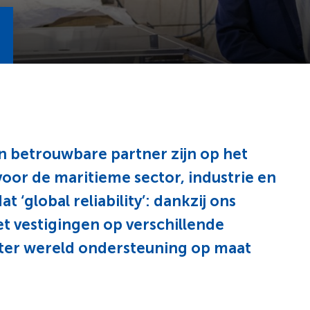
n betrouwbare partner zijn op het
voor de maritieme sector, industrie en
 ‘global reliability’: dankzij ons
t vestigingen op verschillende
 ter wereld ondersteuning op maat