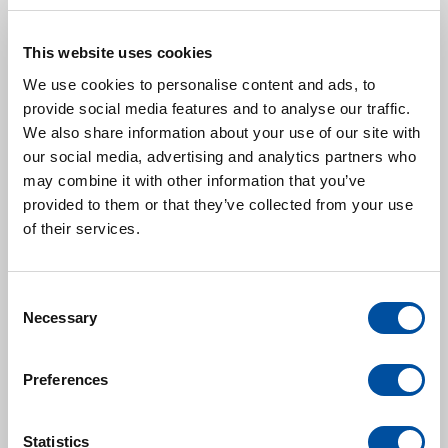
Elektrische veiligheid en monitoring
–
Isolatiemonitoren, alarmsystemen en
This website uses cookies
overspanningsbeveiliging
We use cookies to personalise content and ads, to
Communicatiesystemen
- VHF's,
provide social media features and to analyse our traffic.
luidsprekers, radars en dergelijken
We also share information about your use of our site with
our social media, advertising and analytics partners who
may combine it with other information that you’ve
Waarom kiezen voor ons?
provided to them or that they’ve collected from your use
Supersnelle Levering
✔
– Dankzij een
of their services.
uitgebreide voorraad en efficiënte verzending
minimaliseren wij stilstand.
Originele en OEM-onderdelen
✔
– Wij leveren
C
Necessary
uitsluitend gecertificeerde kwaliteitsproducten
o
n
van toonaangevende fabrikanten.
s
Specialistische Technische Ondersteuning
✔
Preferences
e
– Onze experts helpen u bij het identificeren
n
en selecteren van de juiste reserveonderdelen.
t
Statistics