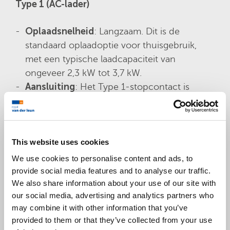
Type 1 (AC-lader)
Oplaadsnelheid
: Langzaam. Dit is de
standaard oplaadoptie voor thuisgebruik,
met een typische laadcapaciteit van
ongeveer 2,3 kW tot 3,7 kW.
Aansluiting
: Het Type 1-stopcontact is
meestal te vinden op het standaard
huishoudelijke stopcontact (230 V), maar
sommige EV’s gebruiken specifieke adapters.
Gebruik
: Dit type lader wordt vaak gebruikt
This website uses cookies
voor langzaam opladen thuis, vooral bij
We use cookies to personalise content and ads, to
oudere voertuigen. Het is de meest
provide social media features and to analyse our traffic.
We also share information about your use of our site with
eenvoudige vorm van opladen, maar het
our social media, advertising and analytics partners who
duurt langer om een voertuig volledig op te
may combine it with other information that you’ve
laden.
provided to them or that they’ve collected from your use