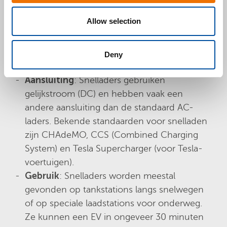
Allow selection
Oplaadsnelheid
: Zeer snel. Deze laders
kunnen opladen met een vermogen van 50
kW tot 350 kW of zelfs meer, waardoor ze
Deny
ideaal zijn voor snel opladen onderweg.
Aansluiting
: Snelladers gebruiken
gelijkstroom (DC) en hebben vaak een
andere aansluiting dan de standaard AC-
laders. Bekende standaarden voor snelladen
zijn CHAdeMO, CCS (Combined Charging
System) en Tesla Supercharger (voor Tesla-
voertuigen).
Gebruik
: Snelladers worden meestal
gevonden op tankstations langs snelwegen
of op speciale laadstations voor onderweg.
Ze kunnen een EV in ongeveer 30 minuten