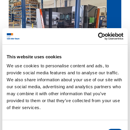
21
JUL
This website uses cookies
metaalbewerking
We use cookies to personalise content and ads, to
provide social media features and to analyse our traffic.
Een futuristische aanwinst in onze
We also share information about your use of our site with
our social media, advertising and analytics partners who
metaalwerkplaats!
may combine it with other information that you’ve
provided to them or that they’ve collected from your use
Met trots introduceren we onze splinternieuwe
of their services.
Bodor Laser P3 20 kW.
LEES MEER
C