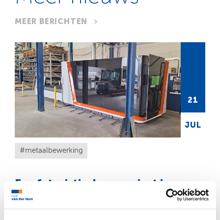
MEER BERICHTEN
21
JUL
metaalbewerking
Een futuristische aanwinst in onze
metaalwerkplaats!
Met trots introduceren we onze splinternieuwe