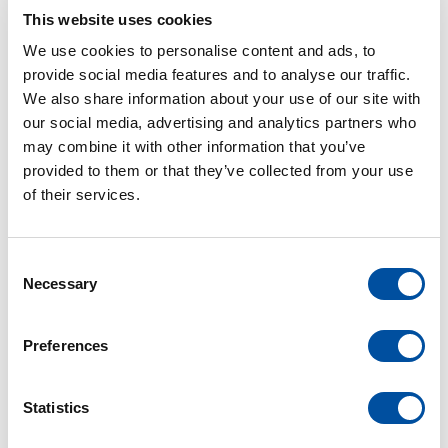
This website uses cookies
Bodor Laser P3 20 kW.
We use cookies to personalise content and ads, to
provide social media features and to analyse our traffic.
LEES MEER
We also share information about your use of our site with
our social media, advertising and analytics partners who
may combine it with other information that you’ve
provided to them or that they’ve collected from your use
of their services.
20
C
Necessary
o
APR
n
s
Preferences
e
electrobouw
van der leun
n
t
Statistics
Premier Partner van Motorola
S