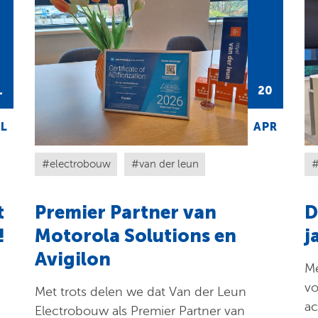
1
20
L
APR
electrobouw
van der leun
t
Premier Partner van
D
!
Motorola Solutions en
j
Avigilon
Me
vo
Met trots delen we dat Van der Leun
ac
Electrobouw als Premier Partner van