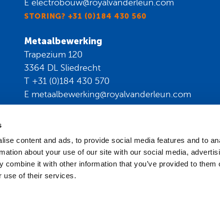
E
electrobouw@royalvanderleun.com
STORING? +31 (0)184 430 560
Metaalbewerking
Trapezium 120
3364 DL Sliedrecht
T
+31 (0)184 430 570
E
metaalbewerking@royalvanderleun.com
Magazijn
s
Trapezium 120
ise content and ads, to provide social media features and to an
3364 DL Sliedrecht
rmation about your use of our site with our social media, advertis
E
warehouse@royalvanderleun.com
 combine it with other information that you’ve provided to them o
 use of their services.