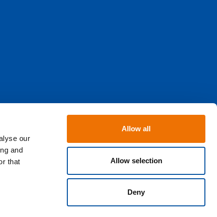
Allow all
alyse our
ing and
Allow selection
r that
Deny