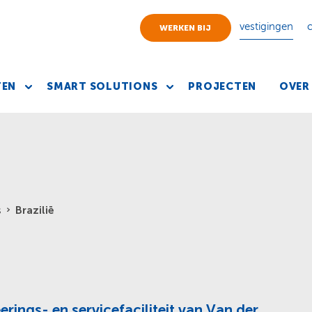
vestigingen
WERKEN BIJ
TEN
SMART SOLUTIONS
PROJECTEN
OVER
Brazilië
s
erings- en servicefaciliteit van Van der