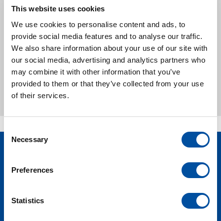
beschikbaar. Uiteraard kunnen al onze
This website uses cookies
systemen via een beveiligde remote verbinding
We use cookies to personalise content and ads, to
worden geüpdate, gemonitord en
provide social media features and to analyse our traffic.
geprogrammeerd.
We also share information about your use of our site with
our social media, advertising and analytics partners who
Onze filosofie ‘operational simplicity’ zorgt
may combine it with other information that you’ve
voor de kracht van eenvoud en gebruiksgemak
provided to them or that they’ve collected from your use
in uw bedieningsproces.
of their services.
C
Necessary
o
n
Volg ons op
s
Preferences
social media:
e
n
t
Statistics
S