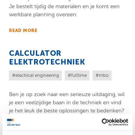
Je bestelt tijdig de materialen en je komt een
werkbare planning overeen.
READ MORE
CALCULATOR
ELEKTROTECHNIEK
electrical engineering
fulltime
mbo
Ben je op zoek naar een serieuze uitdaging, wil
je een veelzijdige baan in de techniek en vind
je het leuk de beste oplossingen te bedenken?
Zoek je een baan bij een groeiende
onderneming waar je je eigen inbreng in kwijt
kunt? Dan is Van der Leun op zoek naar jou!