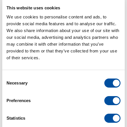
This website uses cookies
READ MORE
We use cookies to personalise content and ads, to
provide social media features and to analyse our traffic.
We also share information about your use of our site with
SERVICE & COMMISSIONING
our social media, advertising and analytics partners who
ENGINEER YACHTS
may combine it with other information that you’ve
provided to them or that they’ve collected from your use
electrical marine systems
fulltime
mbo
of their services.
Do you want to work on the world's most
C
beautiful luxury yachts at our project location
Necessary
o
in Aalsmeer? Do you want to work in a special
n
s
industry, culture and environment? As a
Preferences
e
commissioning engineer, you and your
n
colleagues ensure that the installations on
t
Statistics
board work. Read on quickly for more
S